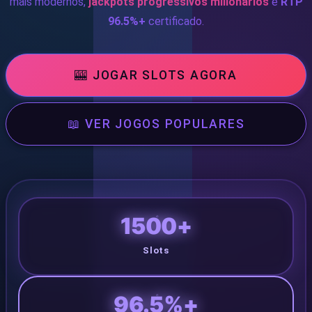
mais modernos,
jackpots progressivos milionários
e
RTP
VIP
96.5%+
certificado.
🎰 JOGAR SLOTS AGORA
🏆 PLATAFORMA
📖 VER JOGOS POPULARES
Plataforma
Bet
1500+
Win
Slots
APP
96.5%+